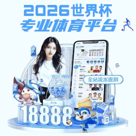
注册入口
D体育
· 体育观看更便捷
连接你的赛事视野，打造球迷专属的数字主场。
D体育网
页版
提供多终端支持、高清视频、 实时比分与赛事推荐，
让你随时随地畅享体育内容。
网页端入口
下载APP