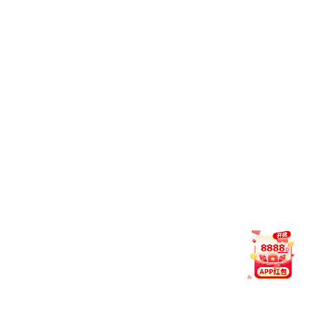
业中。而在政策层面，各国政府也需制定相应措施，加强法
律法规建设，以保护每一个人的基本权利和尊严。
此外，在教育领域，通过普及多元文化教育，可以帮助年轻
一代树立正确价值观，让他们从小就认识到尊重差异的重要
性。这将有助于从根本上改善我们所处的环境，让未来变得
更加友善和平等。
总之，只有当全社会都共同努力，才能够真正消除根深蒂固
的偏见，实现真正意义上的平等与尊重。这条道路虽然漫
长，但只要我们坚持不懈，就一定能够迎来美好的明天。
总结：
通过分析"邓伯什官方发声力挺王博豪抵制种族歧视与他携手
共进"事件，我们看到了企业如何主动承担起社会责任，以及
公众如何积极响应这样的倡导。这个过程不仅提升了品牌形
象，更推动了社会思想的发展，使得反对种族歧视成为时代