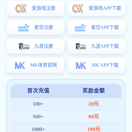
首页
体育头条
正文
在当今社会，种族歧视仍然是一个亟待解决的全球性问题。
近期，邓伯什官方发声力挺王博豪，积极抵制种族歧视，并
与其携手共进，引起了广泛关注。这一举动不仅展示了企业
对社会责任的担当，也为公众传递了正能量。文章将从四个
方面详细阐述这一事件的重要性，包括企业社会责任、体育
精神的体现、公众反响及未来展望等，以期深入探讨这一话
题。
1、企业社会责任的重要性
在现代商业环境中，企业不仅要追求经济利益，还需要承担
起一定的社会责任。邓伯什作为一家知名品牌，其正式表态
支持王博豪抵制种族歧视，自然引起了广泛关注和讨论。这
一行动彰显了企业在促进社会公平与正义方面的努力，表明
了其对种族平等的坚定立场。