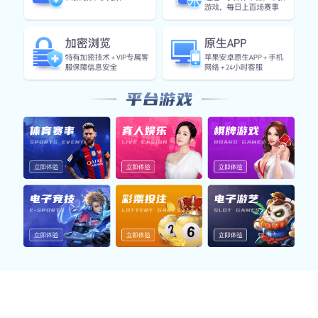
其中一些球队因为老将伤病或状态下滑而急需寻找替代者，
而另一些则希望通过引入年轻球员来培养新的核心力量。比
如，有些俱乐部长期以来缺乏足够竞争力的替补门将，因此
他们希望找到一个既可即战又有发展潜力的新星。
另外，这些俱乐部还意识到，引入像拉什沃斯这样的年轻球
员可以降低薪资成本，同时增加团队整体活力。因此，他们
愿意为其提供合适的平台，以便让其发挥最大的潜力。
3、潜在转会对布莱顿及拉什沃斯影响
如果最终转会成行，对布莱顿而言，将意味着要重新评估自
己的门将阵容。目前，他们拥有几名实力不俗的门将在竞争
中相互推动，但失去一位如拉什沃斯般有潜力的小伙子无疑
是一种损失。他们需要考虑如何弥补这个空缺，并确保其余
球员能够继续保持团队凝聚力。