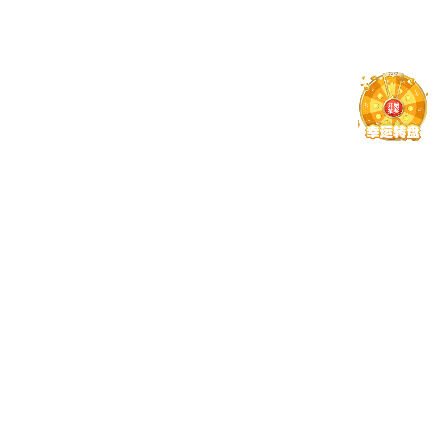
对于拉什沃斯本人来说，这样的一次转会无疑是职业生涯的
重要一步。如果能够加盟一家合适的新东家，他将在更高水
平的平台上得到锻炼与成长。同时，他也需要面对更大的压
力与挑战，需要迅速适应新的环境以及战术体系。
此外，如果这笔交易成功，还可能激励其他年轻球员追随他
的脚步，在职业道路上勇敢追梦。这种积极向上的氛围，会
促进整个青训系统的发展，让更多有潜力的小球员得到展示
自我的机会。
4、未来发展趋势展望
随着足球市场竞争愈演愈烈，各队之间对人才挖掘和培养的
重要性日益凸显。若拉什沃斯能够顺利完成此次转会，将可
能成为其他俱乐部看重年轻人发展的标杆案例，从而推动更
多青年才俊进入英超舞台。