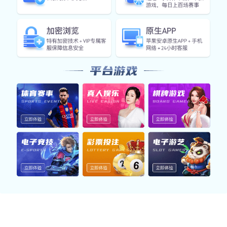
不断调整战术，以适应不同对手，同时也要处理好球员之间
关系。
乌度卡必须找到一个平衡点，让年轻球员获得锻炼机会，同
时又不影响团队整体表现。对于他来说，这是一项颇具挑战
性的任务，因为年轻球员的不稳定性可能随时影响比赛结
果。此外，在关键时刻做出正确决策也是他必须承担的重要
责任，这无疑增加了他的心理负担。
然而，在这份压力中也存在机遇。如果能有效利用年轻球员
的发展潜力，并建立起良好的团队氛围，那么乌度卡不仅能
赢得当下，还能为未来打下坚实基础。这样一来，他就能把
眼前困难转化为职业生涯中的一次重要突破。
3、斯通对球队未来的规划
作为总经理，斯通肩负着构建和完善球队阵容的重要职责。