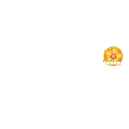
他需要根据目前战绩进行评估，并制定切实可行的发展战
略。在选秀、交易以及自由市场操作等多个方面，都需要他
进行深思熟虑，以确保选择适合球队发展的优秀人才。
同时，斯通还需密切关注其他竞争对手动态，以便及时调整
自己的计划。在如今这个变幻莫测的联盟中，每一个决策都
有可能影响到球队未来几年的方向。因此，他必须具备前瞻
性思维，并能够快速反应市场变化。
此外，与教练组保持良好的沟通同样至关重要。双方需要达
成共识，以便于在转会期或其他关键节点作出协调一致的决
策。只有这样才能确保每一次操作都能最大程度地发挥效
果，为火箭队创造更好的条件。
4、整体环境带来的挑战
NBA联赛近年来竞争愈发激烈，各支球队均在不断追求突破