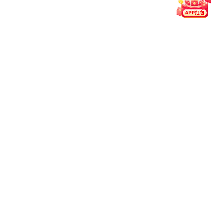
总体来看，休斯顿火箭队在本赛季中的一些亮眼表现足以让
管理层感到欣慰。然而，这并不意味着乌度卡和斯通就可以
高枕无忧。他们仍然面临诸多挑战，需要不断调整策略，应
对内外部压力。同时，通过合理规划与合作，两位核心人物
有望带领球队走向更加辉煌的明天。
未来，对于火箭来说，不仅要巩固现有成绩，更要寻找新的
突破口，从而实现可持续发展。只有通过不断创新与适应，
他们才能真正立于不败之地，实现复兴目标，并最终回归联
盟顶尖行列。
分享到：