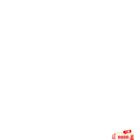
与进步。在这样的环境下，即使是表现相对不错的火箭队，
也不能掉以轻心。其他强队如金州勇士、洛杉矶湖人等仍旧
保持着较高水平，一旦失去警惕，很可能被迅速超越，因此
他们亟需继续努力向前迈进。
此外，对于乌度卡与斯通而言，他们所在的位置同样受限于
外部因素，比如市场经济波动、赞助商投入变化等。这些因
素都会直接或间接影响到他们在管理和执教过程中的决策空
间。因此，要想实现长久发展，仅凭个人能力是不够，还需
借助外部资源来强化自身优势。
综上所述，虽然当前情况下火箭队已取得一定成就，但要想
持续保持竞争力，他们仍需充分认识到周遭环境带来的复杂
性，并制定相应策略加以应对。这将是一个漫长但充满希望
的发展过程。
总结：