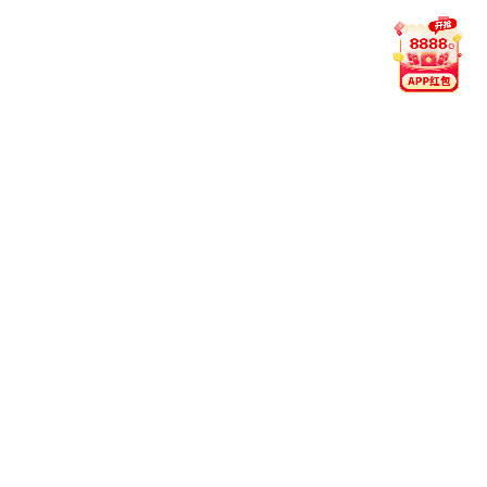
总结：
综合以上四个方面，可以看出尼克斯、雷霆、马刺和骑士各
自具有明显特色，同时也存在一定不足。在季后赛这个高水
平竞技平台上，每支队伍都需要不断调整自身，以适应不断
变化的形势。而这四支队伍都有潜力进一步发展，只要善用
资源并加强针对性训练，就有可能在未来取得更佳成绩。
最后，通过对分区决赛四强季后赛战绩分析，我们可以清晰
地认识到，即使具备天赋与实力，也需注重团队协作及心理
建设，这才是真正赢得比赛所不可或缺的重要元素。从这一
点来看，各队若能汲取经验教训，将来必将在NBA舞台上绽
放更耀眼光芒。
分享到：