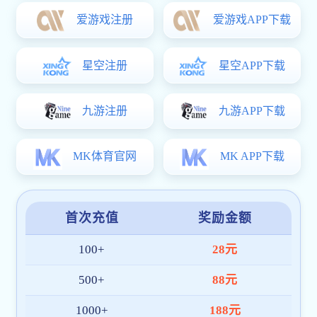
首页
体育头条
正文
本文将对2023年NBA季后赛的分区决赛四强——尼克斯、雷
霆、马刺和骑士进行详细的战绩分析与表现对比。通过对这
四支球队在季后赛中的不同表现，从战术执行、球员状态、
团队配合和心理素质等多个方面进行探讨，旨在揭示各队在
激烈竞争中的优势与劣势。同时，分析他们如何通过战术调
整应对挑战，以及这些因素如何影响最终的比赛结果。希望
通过这样的分析，能够为读者提供更深刻的理解，也为未来
的比赛预测提供参考。
1、战术执行能力
在本次季后赛中，战术执行能力是决定各队成败的重要因素
之一。尼克斯凭借灵活多变的进攻体系以及坚固的防守策
略，一度成为东部的一大热门。他们充分利用外线投射和内
线突破相结合的打法，使得对手难以捉摸其真实意图。