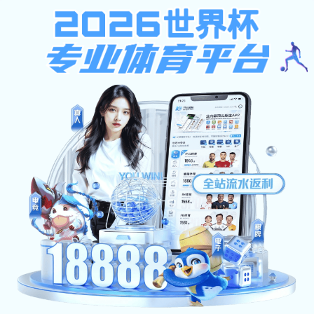
注册入口
D体育
· 体育观看更便捷
连接你的赛事视野，打造球迷专属的数字主场。
D体育网
页版
提供多终端支持、高清视频、 实时比分与赛事推荐，
让你随时随地畅享体育内容。
网页端入口
下载APP