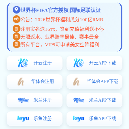
阿特金森谈伤病影响球员出场机会增季
后赛或成关键因素
2026-06-06 02:52
阅读 73 次