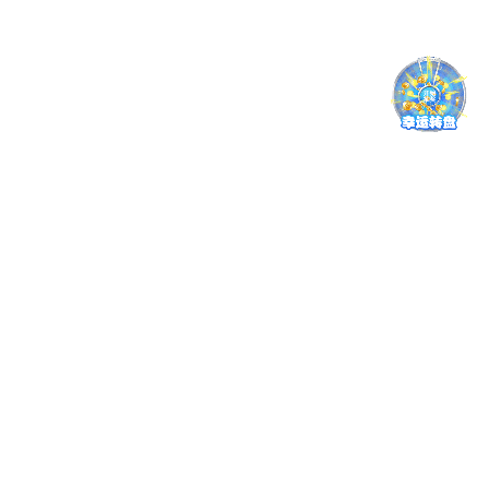
火力。
他的突破能力和投射手感使他成为一个极具威胁性的攻击
点。在面对防守时，他能够迅速做出反应，并利用自身速度
创造机会。同时，马克西还具备良好的控球技巧，可以有效
组织进攻，为队友创造空位投篮机会，这使得他不仅仅是一
名得分手，更是一名全能型后卫。
这种独立能力不仅提升了马克西个人数据，还极大地增强了
整个球队在关键时刻战斗力。他已经成为球迷心目中的“黑
马”，吸引着越来越多人的关注与期待，对比之下，让人更加
担忧班凯罗是否能找到自己的定位和风格。
4、未来展望与总结
对于未来而言，班凯罗需要认真反思自己目前所处的位置以
及改进方向。如果能够克服心理障碍，提高技术水平，那么