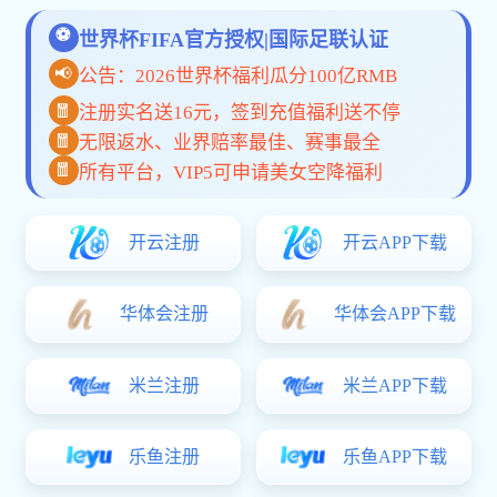
班凯罗遭遇质疑马克西展现独立能力引
发关注
2026-05-22 02:38
阅读 61 次