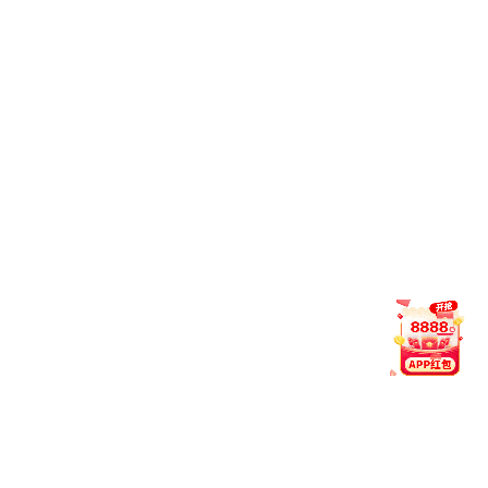
他必将在接下来的比赛中重拾自信。此外，教练组也应该根
据他的特点制定相应战术，以帮助他更快速地融入团队.
而对于马克西来说，他正处于职业生涯最美好的阶段，如果
能够继续保持这样的状态，并不断提高各项技能，那么前途
无量。作为年轻球员，两者的发展将直接影响到各自球队的
发展战略及成败，因此值得我们持续关注他们接下来的表现.
总结：
综上所述，本赛季以来，班凯罗由于状态起伏不定而遭受质
疑，而马克西则通过独立能力赢得关注。这两位年轻球员代
表着NBA的新生力量，他们的发展状态将会影响整个联盟格
局。因此，无论是支持还是质疑，我们都有必要给予他们更
多理解与包容，共同见证他们未来成长带来的精彩篇章.
希望随着时间推移，他们都能发现自我价值，实现各自目
标。在这个充满挑战的平台上，他们还有很长的一段路要