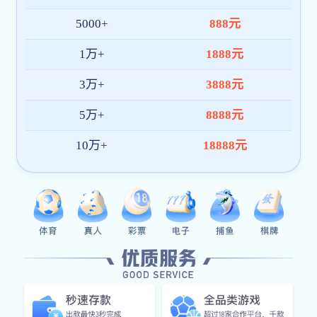
此外，班凯罗在场上的决策也受到了一定程度的批评。他在
进攻端时常依赖个人单打，而忽视了团队配合的重要性。这
导致球队整体进攻效率下降，也使得他个人的数据并不理
想，从而进一步加剧了外界对他的质疑声。
虽然如此，我们也不能完全否定班凯罗所展现出的潜力。他
在一些比赛中依然能够展现出超强的身体素质和得分能力，
只是需要时间来调整自己的心态和打法，以更好地融入球队
战术体系。
2、外界对班凯罗的看法
面对班凯罗当前的不佳表现，各种声音纷纷出现。有些专家
认为，他需要更多的时间来适应NBA节奏，同时也呼吁球队
给予他更多支持与信任。毕竟，一名新秀往往面临巨大的压
力，不可能每场比赛都发挥出色。